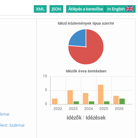
XML
JSON
Átlépés a keresőbe
In English
akmai
Idézők
/
Idézések
elent: Szakmai