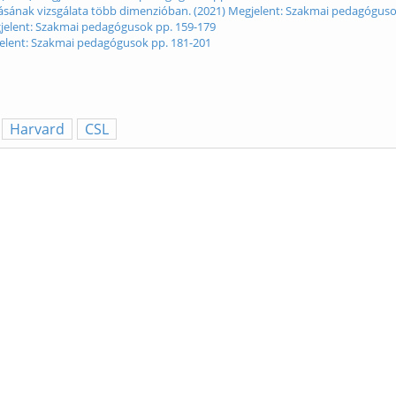
sának vizsgálata több dimenzióban. (2021) Megjelent: Szakmai pedagóguso
gjelent: Szakmai pedagógusok pp. 159-179
gjelent: Szakmai pedagógusok pp. 181-201
Harvard
CSL