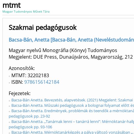
mtmt
Magyar Tudományos Művek Tára
Szakmai pedagógusok
Bacsa-Bán, Anetta [Bacsa-Bán, Anetta (Neveléstudomán
Magyar nyelvű Monográfia (Könyv) Tudományos
Megjelent: DUE Press, Dunaújváros, Magyarország, 212
Azonosítók
MTMT: 32202183
ISBN:
9786156142184
Fejezetek
Bacsa-Bán Anetta. Bevezetés, alapvetések. (2021) Megjelent: Szakma
Bacsa-Bán Anetta. Műszaki pedagógusok a bolognai folyamat előtt és
Bacsa-Bán Anetta. Eredmények, problémák és teendők a mérnöktanárké
pedagógusok pp. 23-92
Bacsa-Bán Anetta. „Tanárnak lenni – tanárrá lenni”: Mérnöktanár-hallg
pedagógusok pp. 93-106
Bacsa-Bán Anetta. Mérnöktanárképzés a pálya változó vonzásában „.