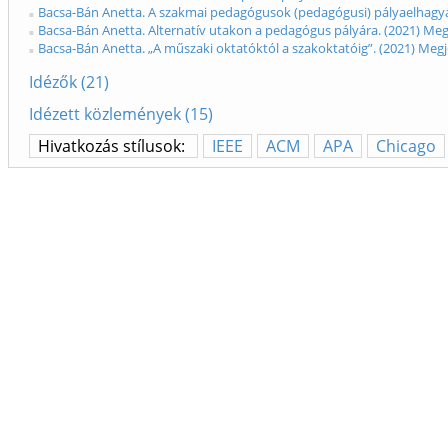
Bacsa-Bán Anetta. A szakmai pedagógusok (pedagógusi) pályaelhagyá
Bacsa-Bán Anetta. Alternatív utakon a pedagógus pályára. (2021) Me
Bacsa-Bán Anetta. „A műszaki oktatóktól a szakoktatóig”. (2021) Me
Idézők (21)
Idézett közlemények (15)
Hivatkozás stílusok:
IEEE
ACM
APA
Chicago