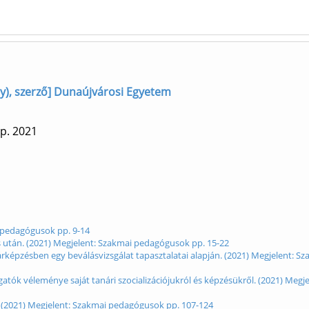
y), szerző] Dunaújvárosi Egyetem
 p.
2021
i pedagógusok pp. 9-14
 után. (2021) Megjelent: Szakmai pedagógusok pp. 15-22
pzésben egy beválásvizsgálat tapasztalatai alapján. (2021) Megjelent: Sz
atók véleménye saját tanári szocializációjukról és képzésükről. (2021) Megj
 (2021) Megjelent: Szakmai pedagógusok pp. 107-124