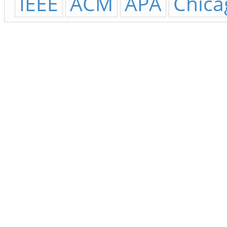
IEEE
ACM
APA
Chica