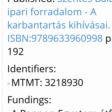
ipari forradalom - A
karbantartás kihívásai.
ISBN:9789633960998
p
192
Identifiers
MTMT: 3218930
Fundings: