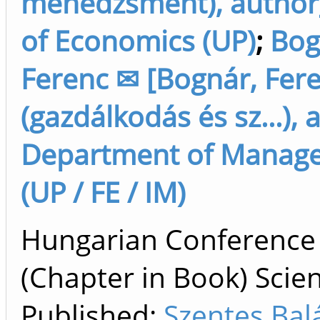
menedzsment), author]
of Economics (UP)
;
Bog
Ferenc ✉ [Bognár, Fer
(gazdálkodás és sz...), 
Department of Manag
(UP / FE / IM)
Hungarian Conference
(Chapter in Book) Scien
Published:
Szentes Balá