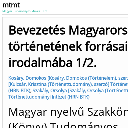
mtmt
Magyar Tudományos Művek Tára
Bevezetés Magyarors
történetének forrása
irodalmába 1/2.
Kosáry, Domokos [Kosáry, Domokos (Történelem), szer
[Kulcsár, Krisztina (Történettudomány), szerző] Történ
(HRN BTK)
;
Szakály, Orsolya [Szakály, Orsolya (Történet
Történettudományi Intézet (HRN BTK)
Magyar nyelvű Szakkö
(Könyv) Tudományos