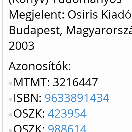
Megjelent: Osiris Kiadó
Budapest, Magyarorszá
2003
Azonosítók
MTMT: 3216447
ISBN:
9633891434
OSZK:
423954
OSZK:
988614