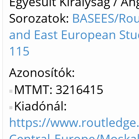
Egyesült Királyság / An
Sorozatok:
BASEES/Rout
and East European Stu
115
Azonosítók
MTMT: 3216415
Kiadónál:
https://www.routledge
Central-Europe/Moskal