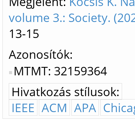
Megjelent:
Kocsis K. Na
volume 3.: Society. (2
13-15
Azonosítók
MTMT: 32159364
Hivatkozás stílusok:
IEEE
ACM
APA
Chica