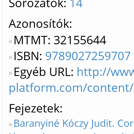
Sorozatok:
14
Azonosítók
MTMT: 32155644
ISBN:
9789027259707
Egyéb URL:
http://www
platform.com/content
Fejezetek
Baranyiné Kóczy Judit. C