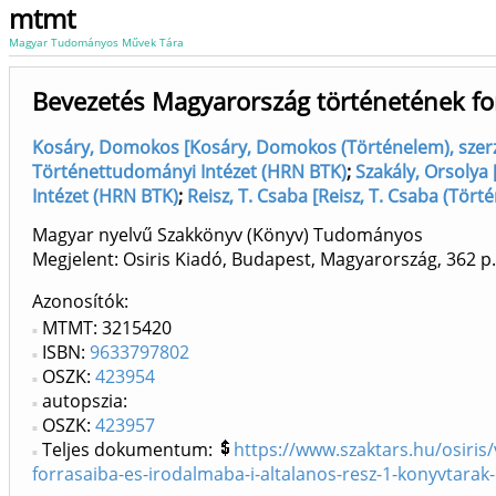
mtmt
Magyar Tudományos Művek Tára
Bevezetés Magyarország történetének fo
Kosáry, Domokos [Kosáry, Domokos (Történelem), szer
Történettudományi Intézet (HRN BTK)
;
Szakály, Orsolya
Intézet (HRN BTK)
;
Reisz, T. Csaba [Reisz, T. Csaba (Tör
Magyar nyelvű Szakkönyv (Könyv) Tudományos
Megjelent: Osiris Kiadó, Budapest, Magyarország, 362 p
Azonosítók
MTMT: 3215420
ISBN:
9633797802
OSZK:
423954
autopszia:
OSZK:
423957
Teljes dokumentum:
https://www.szaktars.hu/osiri
forrasaiba-es-irodalmaba-i-altalanos-resz-1-konyvtarak