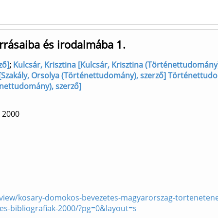
rrásaiba és irodalmába 1.
ző]
;
Kulcsár, Krisztina [Kulcsár, Krisztina (Történettudomány)
 [Szakály, Orsolya (Történettudomány), szerző] Történettud
ténettudomány), szerző]
.
2000
s/view/kosary-domokos-bevezetes-magyarorszag-tortenetene
-es-bibliografiak-2000/?pg=0&layout=s