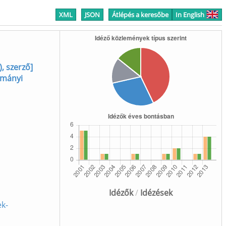
XML
JSON
Átlépés a keresőbe
In English
, szerző]
ományi
Idézők
/
Idézések
k-