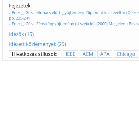
Fejezetek
Érszegi Géza. Mohács előtti gyűjtemény: Diplomatikai Levéltár (Q sze
pp. 235-241
Érszegi Géza. Fényképgyűjtemény (U szekció). (2000) Megjelent: Beve
Idézők (15)
Idézett közlemények (29)
Hivatkozás stílusok:
IEEE
ACM
APA
Chicago