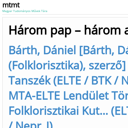
mtmt
Magyar Tudományos Művek Tára
Három pap – három a
Bárth, Dániel [Bárth, D
(Folklorisztika), szerző]
Tanszék (ELTE / BTK / N
MTA-ELTE Lendület Tör
Folklorisztikai Kut... (E
/ Nepr_I)