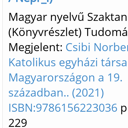
Magyar nyelvű Szakta
(Könyvrészlet) Tudom
Megjelent:
Csibi Norber
Katolikus egyházi társ
Magyarországon a 19.
században.. (2021)
ISBN:9786156223036
p
229