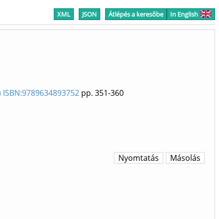
XML
JSON
Átlépés a keresőbe
In English
21) ISBN:9789634893752
pp. 351-360
Nyomtatás
Másolás