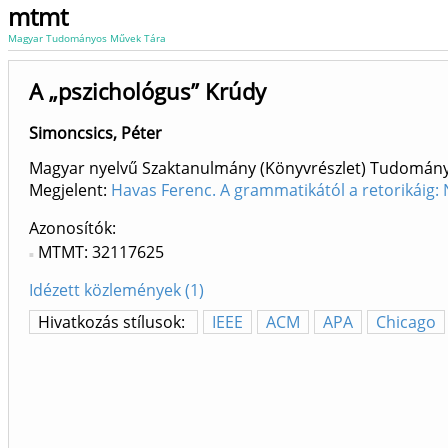
mtmt
Magyar Tudományos Művek Tára
A „pszichológus” Krúdy
Simoncsics, Péter
Magyar nyelvű Szaktanulmány (Könyvrészlet) Tudomán
Megjelent:
Havas Ferenc. A grammatikától a retorikáig: 
Azonosítók
MTMT: 32117625
Idézett közlemények (1)
Hivatkozás stílusok:
IEEE
ACM
APA
Chicago