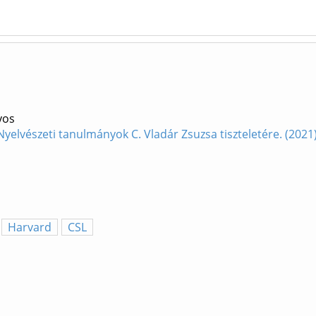
yos
Nyelvészeti tanulmányok C. Vladár Zsuzsa tiszteletére. (20
Harvard
CSL