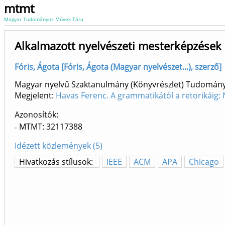
mtmt
Magyar Tudományos Művek Tára
Alkalmazott nyelvészeti mesterképzések 
Fóris, Ágota [Fóris, Ágota (Magyar nyelvészet...), szerző]
Magyar nyelvű Szaktanulmány (Könyvrészlet) Tudomán
Megjelent:
Havas Ferenc. A grammatikától a retorikáig: 
Azonosítók
MTMT: 32117388
Idézett közlemények (5)
Hivatkozás stílusok:
IEEE
ACM
APA
Chicago