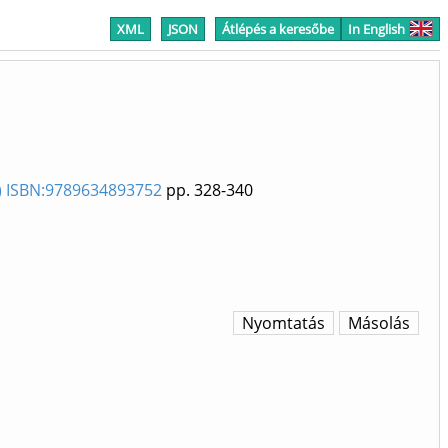
XML
JSON
Átlépés a keresőbe
In English
21) ISBN:9789634893752
pp. 328-340
Nyomtatás
Másolás