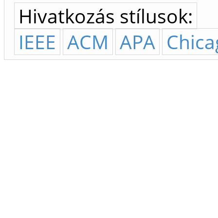
Hivatkozás stílusok:
IEEE
ACM
APA
Chica