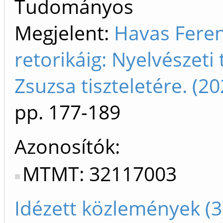
Tudományos
Megjelent:
Havas Feren
retorikáig: Nyelvészet
Zsuzsa tiszteletére. (
pp. 177-189
Azonosítók
MTMT: 32117003
Idézett közlemények (3