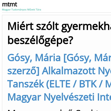
mtmt
Magyar Tudományos Művek Tára
Miért szólt gyermek
beszélőgépe?
Gósy, Mária [Gósy, Mári
szerző] Alkalmazott Nye
Tanszék (ELTE / BTK / 
Magyar Nyelvészeti In