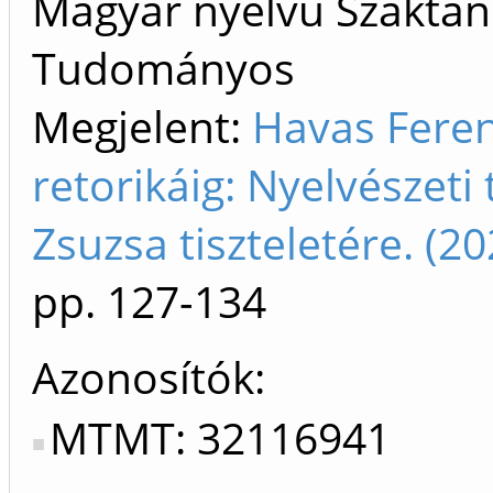
Magyar nyelvű Szaktan
Tudományos
Megjelent:
Havas Feren
retorikáig: Nyelvészet
Zsuzsa tiszteletére. (
pp. 127-134
Azonosítók
MTMT: 32116941