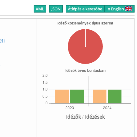
XML
JSON
Átlépés a keresőbe
In English
ti
)
Idézők
/
Idézések