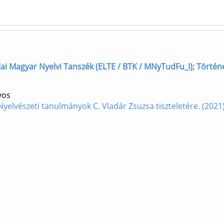
ai Magyar Nyelvi Tanszék (ELTE / BTK / MNyTudFu_I); Történe
yos
Nyelvészeti tanulmányok C. Vladár Zsuzsa tiszteletére. (2021