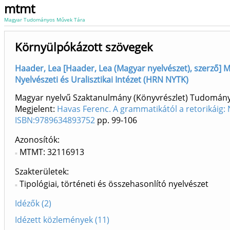
mtmt
Magyar Tudományos Művek Tára
Környülpókázott szövegek
Haader, Lea [Haader, Lea (Magyar nyelvészet), szerző] M
Nyelvészeti és Uralisztikai Intézet (HRN NYTK)
Magyar nyelvű Szaktanulmány (Könyvrészlet) Tudomán
Megjelent:
Havas Ferenc. A grammatikától a retorikáig: 
ISBN:9789634893752
pp. 99-106
Azonosítók
MTMT: 32116913
Szakterületek:
Tipológiai, történeti és összehasonlító nyelvészet
Idézők (2)
Idézett közlemények (11)