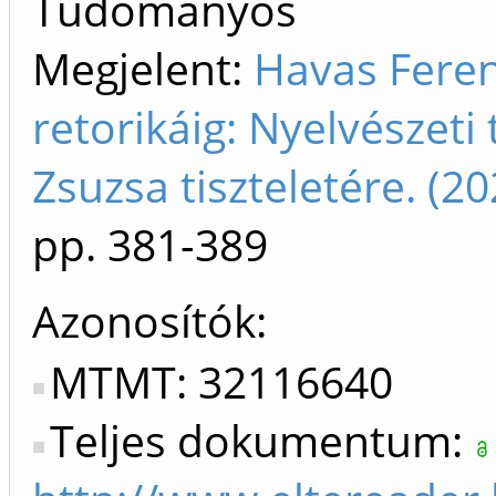
Tudományos
Megjelent:
Havas Feren
retorikáig: Nyelvészet
Zsuzsa tiszteletére. (
pp. 381-389
Azonosítók
MTMT: 32116640
Teljes dokumentum: