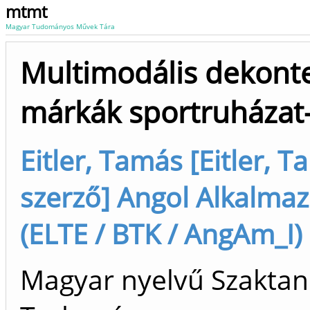
mtmt
Magyar Tudományos Művek Tára
Multimodális dekontex
márkák sportruházat
Eitler, Tamás [Eitler, 
szerző] Angol Alkalmaz
(ELTE / BTK / AngAm_I)
Magyar nyelvű Szaktan