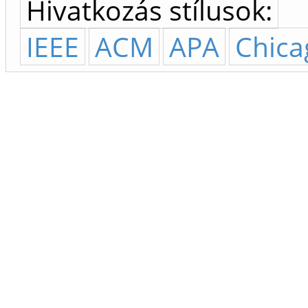
Hivatkozás stílusok:
IEEE
ACM
APA
Chica