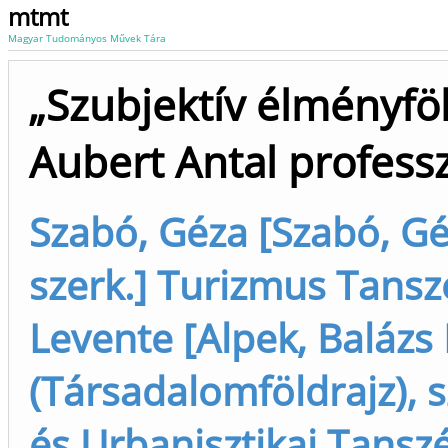
mtmt
Magyar Tudományos Művek Tára
„Szubjektív élményfö
Aubert Antal professz
Szabó, Géza [Szabó, Géz
szerk.] Turizmus Tanszé
Levente [Alpek, Balázs
(Társadalomföldrajz), s
és Urbanisztikai Tanszék