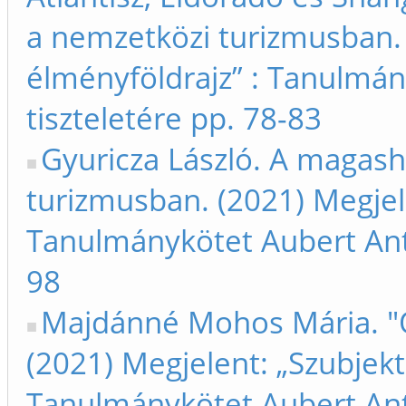
a nemzetközi turizmusban. 
élményföldrajz” : Tanulmán
tiszteletére pp. 78-83
Gyuricza László. A magas
turizmusban. (2021) Megjele
Tanulmánykötet Aubert Anta
98
Majdánné Mohos Mária. "Ó
(2021) Megjelent: „Szubjekt
Tanulmánykötet Aubert Anta