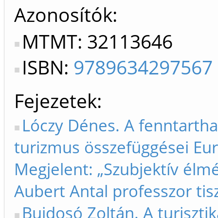
Azonosítók
MTMT: 32113646
ISBN:
9789634297567
Fejezetek
Lóczy Dénes. A fenntarthat
turizmus összefüggései Eu
Megjelent: „Szubjektív élm
Aubert Antal professzor tis
Bujdosó Zoltán. A turisztik