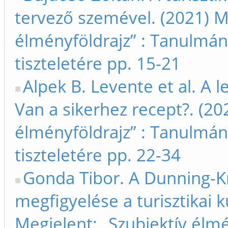
tervező szemével. (2021) Me
élményföldrajz” : Tanulmán
tiszteletére pp. 15-21
Alpek B. Levente et al. A 
Van a sikerhez recept?. (20
élményföldrajz” : Tanulmán
tiszteletére pp. 22-34
Gonda Tibor. A Dunning-K
megfigyelése a turisztikai
Megjelent: „Szubjektív élm