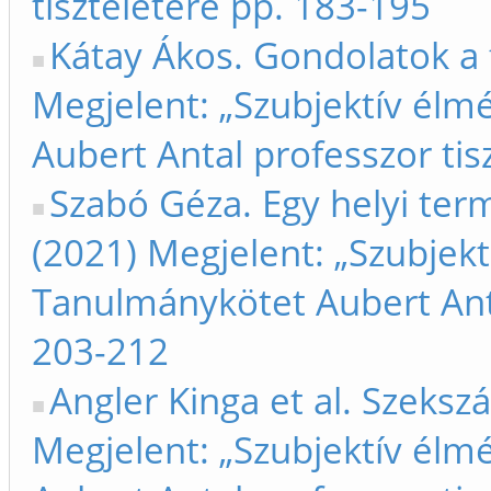
tiszteletére pp. 183-195
Kátay Ákos. Gondolatok a 
Megjelent: „Szubjektív élm
Aubert Antal professzor tis
Szabó Géza. Egy helyi term
(2021) Megjelent: „Szubjekt
Tanulmánykötet Aubert Anta
203-212
Angler Kinga et al. Szeksz
Megjelent: „Szubjektív élm