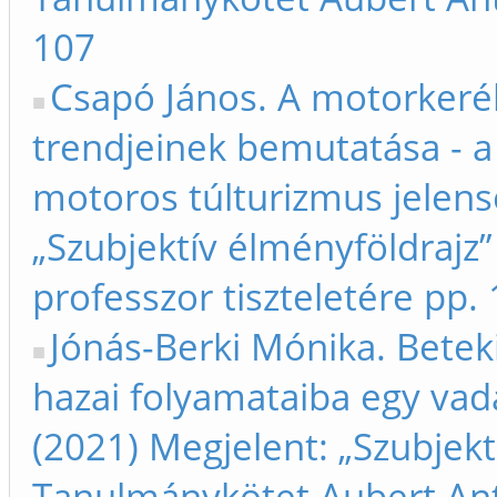
107
Csapó János. A motorkeré
trendjeinek bemutatása - a 
motoros túlturizmus jelens
„Szubjektív élményföldrajz
professzor tiszteletére pp.
Jónás-Berki Mónika. Betek
hazai folyamataiba egy vad
(2021) Megjelent: „Szubjekt
Tanulmánykötet Aubert Anta