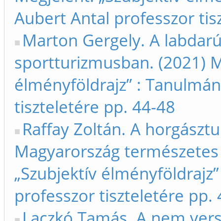
Aubert Antal professzor tis
Marton Gergely. A labdarú
sportturizmusban. (2021) M
élményföldrajz” : Tanulmán
tiszteletére pp. 44-48
Raffay Zoltán. A horgásztur
Magyarország természetes v
„Szubjektív élményföldrajz
professzor tiszteletére pp.
Laczkó Tamás. A nem ver