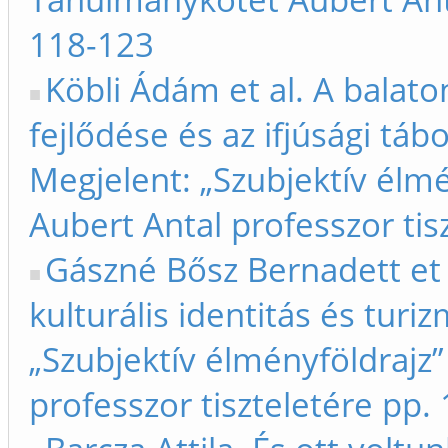
118-123
Köbli Ádám et al. A balaton
fejlődése és az ifjúsági tá
Megjelent: „Szubjektív élm
Aubert Antal professzor tis
Gászné Bősz Bernadett et a
kulturális identitás és turi
„Szubjektív élményföldrajz
professzor tiszteletére pp.