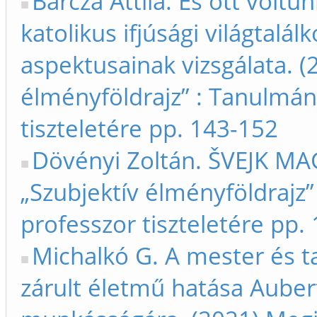
Barcza Attila. És ott voltu
katolikus ifjúsági világtalál
aspektusainak vizsgálata. (
élményföldrajz” : Tanulmán
tiszteletére pp. 143-152
Dövényi Zoltán. ŠVEJK MA
„Szubjektív élményföldrajz
professzor tiszteletére pp.
Michalkó G. A mester és t
zárult életmű hatása Auber