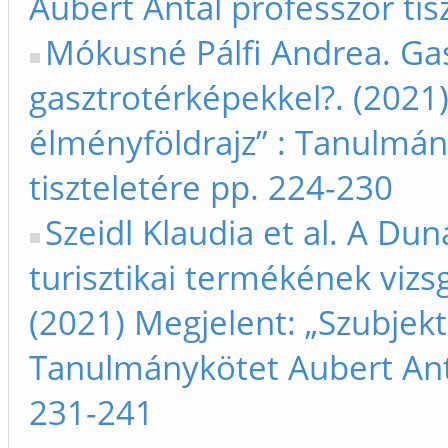
Aubert Antal professzor tis
Mókusné Pálfi Andrea. G
gasztrotérképekkel?. (2021)
élményföldrajz” : Tanulmán
tiszteletére pp. 224-230
Szeidl Klaudia et al. A D
turisztikai termékének vizsgá
(2021) Megjelent: „Szubjekt
Tanulmánykötet Aubert Anta
231-241