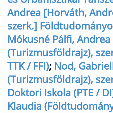
Andrea [Horváth, Andrea
szerk.] Földtudományok 
Mókusné Pálfi, Andrea
(Turizmusföldrajz), sze
TTK / FFI)
;
Nod, Gabriel
(Turizmusföldrajz), sz
Doktori Iskola (PTE / DI
Klaudia (Földtudományo