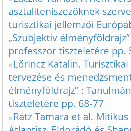
asztaliteniszezőknek szerv
turisztikai jellemzői Európ
„Szubjektív élményföldrajz
professzor tiszteletére pp.
Lőrincz Katalin. Turisztikai
tervezése és menedzsmentje
élményföldrajz” : Tanulmán
tiszteletére pp. 68-77
Rátz Tamara et al. Mitikus
Atlantisz, Eldorádó és Sha