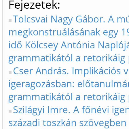
Fejezetek
Tolcsvai Nagy Gábor. A mú
megkonstruálásának egy 19.
idő Kölcsey Antónia Naplój
grammatikától a retorikáig
Cser András. Implikációs vi
igeragozásban: előtanulmán
grammatikától a retorikáig
Szilágyi Imre. A főnévi ig
századi toszkán szövegben 