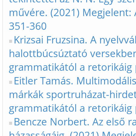
művére. (2021) Megjelent: 
351-360
Krizsai Fruzsina. A nyelvvál
halottbúcsúztató versekben
grammatikától a retorikáig
Eitler Tamás. Multimodális
márkák sportruházat-hirdet
grammatikától a retorikáig
Bencze Norbert. Az első ra
házasságáig. (2021) Megjele