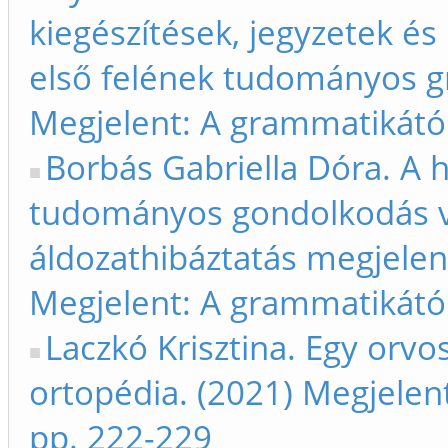
kiegészítések, jegyzetek és
első felének tudományos g
Megjelent: A grammatikától
Borbás Gabriella Dóra. A hi
tudományos gondolkodás v
áldozathibáztatás megjele
Megjelent: A grammatikától
Laczkó Krisztina. Egy orvo
ortopédia. (2021) Megjelent
pp. 222-229