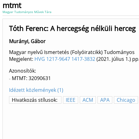
mtmt
Magyar Tudományos Művek Tára
Tóth Ferenc: A hercegség nélküli herceg
Murányi, Gábor
Magyar nyelvű Ismertetés (Folyóiratcikk) Tudományos
Megjelent:
HVG 1217-9647 1417-3832
(2021. július 1.)
pp.
Azonosítók
MTMT: 32090631
Idézett közlemények (1)
Hivatkozás stílusok:
IEEE
ACM
APA
Chicago