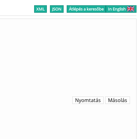
XML
JSON
Átlépés a keresőbe
In English
Nyomtatás
Másolás