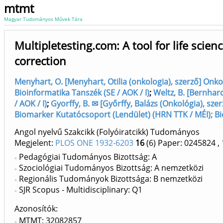
mtmt
Magyar Tudományos Művek Tára
Multipletesting.com: A tool for life scie
correction
Menyhart, O. [Menyhart, Otilia (onkologia), szerző] Onk
Bioinformatika Tanszék (SE / AOK / I)
;
Weltz, B. [Bernhar
/ AOK / I)
;
Gyorffy, B. ✉ [Győrffy, Balázs (Onkológia), szer
Biomarker Kutatócsoport (Lendület) (HRN TTK / MÉI); Bio
Angol nyelvű Szakcikk (Folyóiratcikk) Tudományos
Megjelent:
PLOS ONE 1932-6203
16
(6)
Paper: 0245824
, 
Pedagógiai Tudományos Bizottság: A
Szociológiai Tudományos Bizottság: A nemzetközi
Regionális Tudományok Bizottsága: B nemzetközi
SJR Scopus - Multidisciplinary: Q1
Azonosítók
MTMT: 32082857