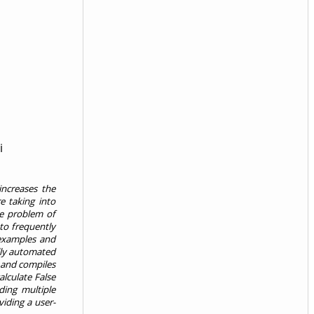
i
increases the
re taking into
he problem of
 to frequently
 examples and
ully automated
m and compiles
alculate False
ding multiple
viding a user-