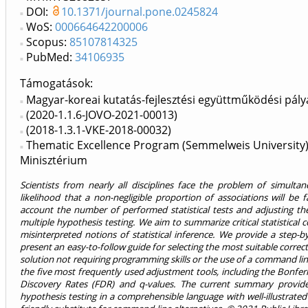
DOI:
10.1371/journal.pone.0245824
WoS:
000664642200006
Scopus:
85107814325
PubMed:
34106935
Támogatások:
Magyar-koreai kutatás-fejlesztési együttműködési pál
(2020-1.1.6-JOVO-2021-00013)
(2018-1.3.1-VKE-2018-00032)
Thematic Excellence Program (Semmelweis University)
Minisztérium
Scientists from nearly all disciplines face the problem of simult
likelihood that a non-negligible proportion of associations will be f
account the number of performed statistical tests and adjusting the
multiple hypothesis testing. We aim to summarize critical statistical
misinterpreted notions of statistical inference. We provide a step-
present an easy-to-follow guide for selecting the most suitable correc
solution not requiring programming skills or the use of a command lin
the five most frequently used adjustment tools, including the Bonferr
Discovery Rates (FDR) and q-values. The current summary provides 
hypothesis testing in a comprehensible language with well-illustrated 