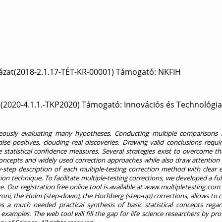
yázat(2018-2.1.17-TÉT-KR-00001) Támogató: NKFIH
(2020-4.1.1.-TKP2020) Támogató: Innovációs és Technológia
aneously evaluating many hypotheses. Conducting multiple comparisons 
alse positives, clouding real discoveries. Drawing valid conclusions requi
 statistical confidence measures. Several strategies exist to overcome t
 concepts and widely used correction approaches while also draw attention
by-step description of each multiple-testing correction method with clear
tion technique. To facilitate multiple-testing corrections, we developed a f
e. Our registration free online tool is available at www.multipletesting.co
oni, the Holm (step-down), the Hochberg (step-up) corrections, allows to c
a much needed practical synthesis of basic statistical concepts regar
examples. The web tool will fill the gap for life science researchers by pro