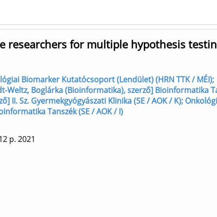
nce researchers for multiple hypothesis testi
ológiai Biomarker Kutatócsoport (Lendület) (HRN TTK / MÉI);
dt-Weltz, Boglárka (Bioinformatika), szerző] Bioinformatika T
ző] II. Sz. Gyermekgyógyászati Klinika (SE / AOK / K); Onkológi
informatika Tanszék (SE / AOK / I)
12 p.
2021