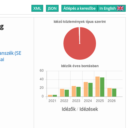
XML
JSON
Átlépés a keresőbe
In English
ng
anszék (SE
ai
Idézők
/
Idézések