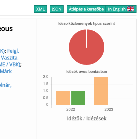
XML
JSON
Átlépés a keresőbe
In English
eous
BK)
;
Feigl,
;
Vaszita,
ME / VBK)
;
 Márk
lnár,
Idézők
/
Idézések