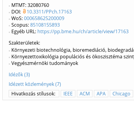
MTMT: 32080760
DOI:
10.3311/PPch.17163
WoS:
000658625200009
Scopus:
85108155893
Egyéb URL:
https://pp.bme.hu/ch/article/view/17163
Szakterületek:
Környezeti biotechnológia, bioremediáció, biodegradá
Környezettoxikológia populációs és ökoszisztéma szint
Vegyészmérnöki tudományok
Idézők (3)
Idézett közlemények (7)
Hivatkozás stílusok:
IEEE
ACM
APA
Chicago