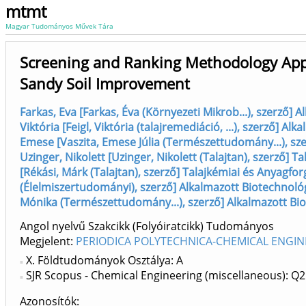
mtmt
Magyar Tudományos Művek Tára
Screening and Ranking Methodology Appl
Sandy Soil Improvement
Farkas, Eva [Farkas, Éva (Környezeti Mikrob...), szerző]
Viktória [Feigl, Viktória (talajremediáció, ...), szerző] 
Emese [Vaszita, Emese Júlia (Természettudomány...), sz
Uzinger, Nikolett [Uzinger, Nikolett (Talajtan), szerző] 
[Rékási, Márk (Talajtan), szerző] Talajkémiai és Anyagfo
(Élelmiszertudományi), szerző] Alkalmazott Biotechnoló
Mónika (Természettudomány...), szerző] Alkalmazott Bio
Angol nyelvű Szakcikk (Folyóiratcikk) Tudományos
Megjelent:
PERIODICA POLYTECHNICA-CHEMICAL ENGINE
X. Földtudományok Osztálya: A
SJR Scopus - Chemical Engineering (miscellaneous): Q2
Azonosítók