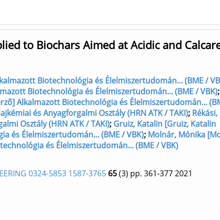
ied to Biochars Aimed at Acidic and Calcar
 Alkalmazott Biotechnológia és Élelmiszertudomán... (BME / V
Alkalmazott Biotechnológia és Élelmiszertudomán... (BME / VBK)
erző] Alkalmazott Biotechnológia és Élelmiszertudomán... (B
Talajkémiai és Anyagforgalmi Osztály (HRN ATK / TAKI)
;
Rékási,
rgalmi Osztály (HRN ATK / TAKI)
;
Gruiz, Katalin [Gruiz, Katalin
gia és Élelmiszertudomán... (BME / VBK)
;
Molnár, Mónika [Mo
technológia és Élelmiszertudomán... (BME / VBK)
ERING 0324-5853 1587-3765
65
(3)
pp. 361-377
2021