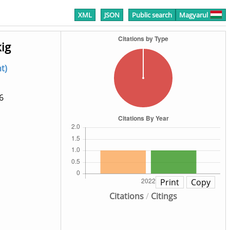
XML
JSON
Public search
Magyarul
kig
t)
6
Print
Copy
Citations
/
Citings