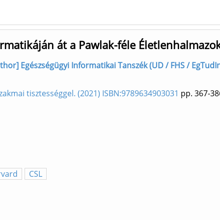
ormatikáján át a Pawlak-féle Életlenhalmazo
thor] Egészségügyi Informatikai Tanszék (UD / FHS / EgTudIn
 szakmai tisztességgel. (2021) ISBN:9789634903031
pp. 367-38
rvard
CSL