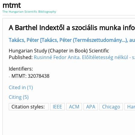
mtmt
The Hungarian Scientific Bibliography
A Barthel Indextől a szociális munka inf
Takács, Péter [Takács, Péter (Természettudomány...), au
Hungarian Study (Chapter in Book) Scientific
Published:
Rusinné Fedor Anita. Előítéletesség nélkül -
Identifiers
MTMT: 32078438
Cited in (1)
Citing (5)
Citation styles:
IEEE
ACM
APA
Chicago
Ha