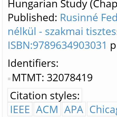
Hungarian Study (Chapt
Published:
Rusinné Fed
nélkül - szakmai tisztes
ISBN:9789634903031
p
Identifiers
MTMT: 32078419
Citation styles:
IEEE
ACM
APA
Chica