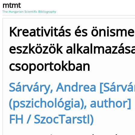
mtmt
The Hungarian Scientific Bibliography
Kreativitás és önisme
eszközök alkalmazása
csoportokban
Sárváry, Andrea [Sárvá
(pszichológia), author]
FH / SzocTarstI)