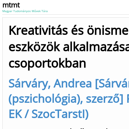
mtmt
Magyar Tudományos Művek Tára
Kreativitás és önisme
eszközök alkalmazása
csoportokban
Sárváry, Andrea [Sárvá
(pszichológia), szerző]
EK / SzocTarstI)