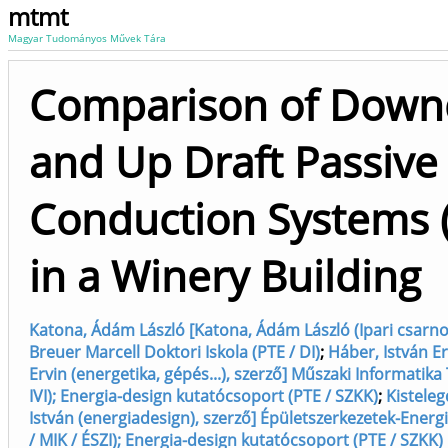
mtmt
Magyar Tudományos Művek Tára
Comparison of Down
and Up Draft Passive 
Conduction Systems 
in a Winery Building
Katona, Ádám László [Katona, Ádám László (Ipari csarnoko
Breuer Marcell Doktori Iskola (PTE / DI)
;
Háber, István Er
Ervin (energetika, gépés...), szerző] Műszaki Informatika
IVI); Energia-design kutatócsoport (PTE / SZKK)
;
Kistelegd
István (energiadesign), szerző] Épületszerkezetek-Ener
/ MIK / ÉSZI); Energia-design kutatócsoport (PTE / SZKK)