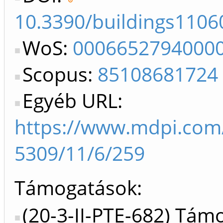
10.3390/buildings1106
WoS:
0006652794000
Scopus:
85108681724
Egyéb URL:
https://www.mdpi.com
5309/11/6/259
Támogatások:
(20-3-II-PTE-682) Tám