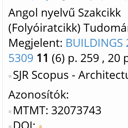
Angol nyelvű Szakcikk
(Folyóiratcikk) Tudom
Megjelent:
BUILDINGS 
5309
11
(6)
p. 259
, 20 
SJR Scopus - Architect
Azonosítók
MTMT: 32073743
DOI: