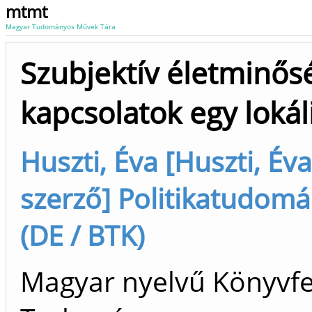
mtmt
Magyar Tudományos Művek Tára
Szubjektív életminős
kapcsolatok egy lokál
Huszti, Éva [Huszti, É
szerző] Politikatudomán
(DE / BTK)
Magyar nyelvű Könyvfej