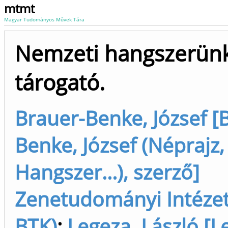
mtmt
Magyar Tudományos Művek Tára
Nemzeti hangszerünk
tárogató.
Brauer-Benke, József [
Benke, József (Néprajz,
Hangszer...), szerző]
Zenetudományi Intéze
BTK)
;
Legeza, László [L