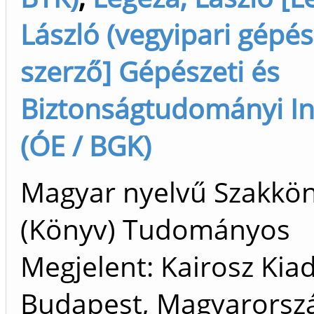
László (vegyipari gépés
szerző] Gépészeti és
Biztonságtudományi In
(ÓE / BGK)
Magyar nyelvű Szakkö
(Könyv) Tudományos
Megjelent: Kairosz Kia
Budapest, Magyarorszá