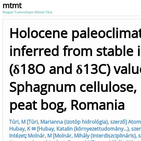
mtmt
Magyar Tudományos Művek Tára
Holocene paleoclima
inferred from stable 
(δ18O and δ13C) valu
Sphagnum cellulose,
peat bog, Romania
Túri, M [Túri, Marianna (izotóp hidrológia), szerző] At
Hubay, K ✉ [Hubay, Katalin (környezettudomány...), sz
Intézet
;
Molnár, M [Molnár, Mihály (Interdiszciplináris), 