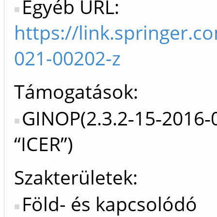
Egyéb URL:
https://link.springer.
021-00202-z
Támogatások:
GINOP(2.3.2‐15‐2016‐
“ICER”)
Szakterületek:
Föld- és kapcsolódó