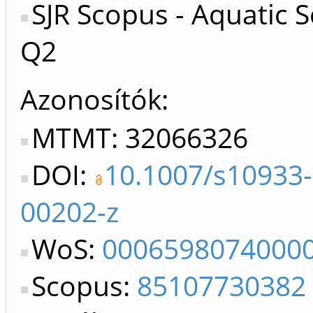
SJR Scopus - Aquatic S
Q2
Azonosítók
MTMT: 32066326
DOI:
10.1007/s10933-
00202-z
WoS:
0006598074000
Scopus:
85107730382