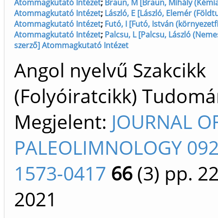
Atommagkutató Intézet
;
Braun, M [Braun, Mihály (Kémia
Atommagkutató Intézet
;
László, E [László, Elemér (Föld
Atommagkutató Intézet
;
Futó, I [Futó, István (környezetfi
Atommagkutató Intézet
;
Palcsu, L [Palcsu, László (Nemesg
szerző] Atommagkutató Intézet
Angol nyelvű Szakcikk
(Folyóiratcikk) Tudom
Megjelent:
JOURNAL O
PALEOLIMNOLOGY 092
1573-0417
66
(3)
pp. 2
2021