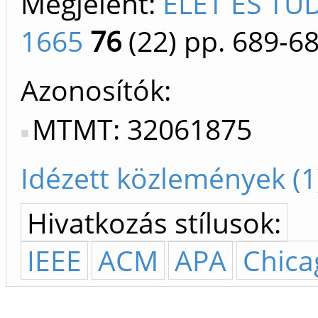
Megjelent:
ÉLET ÉS TU
1665
76
(22)
pp. 689-6
Azonosítók
MTMT: 32061875
Idézett közlemények (1
Hivatkozás stílusok:
IEEE
ACM
APA
Chica