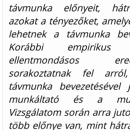
távmunka előnyeit, hátr
azokat a tényezőket, amely
lehetnek a távmunka bev
Korábbi empirikus k
ellentmondásos ered
sorakoztatnak fel arró
távmunka bevezetésével j
munkáltató és a munk
Vizsgálatom során arra jut
több előnye van, mint hátr