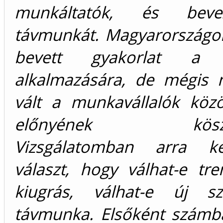
munkáltatók, és beve
távmunkát. Magyarországo
bevett gyakorlat a 
alkalmazására, de mégis 
vált a munkavállalók köz
előnyének köszön
Vizsgálatomban arra 
választ, hogy válhat-e tr
kiugrás, válhat-e új s
távmunka. Elsőként számb