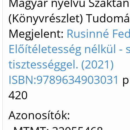
Magyar nyelvű Szakta
(Könyvrészlet) Tudom
Megjelent:
Rusinné Fed
Előítéletesség nélkül -
tisztességgel. (2021)
ISBN:9789634903031
p
420
Azonosítók