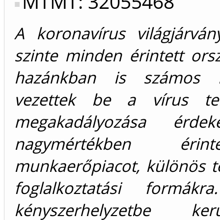
MTMT: 32055468
A koronavírus világjárván
szinte minden érintett ors
hazánkban is számos ko
vezettek be a vírus ter
megakadályozása érde
nagymértékben éri
munkaerőpiacot, különös te
foglalkoztatási formákra
kényszerhelyzetbe ke