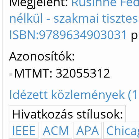
Megjelent:
Rusinné Fed
nélkül - szakmai tisztes
ISBN:9789634903031
p
Azonosítók
MTMT: 32055312
Idézett közlemények (1
Hivatkozás stílusok:
IEEE
ACM
APA
Chica