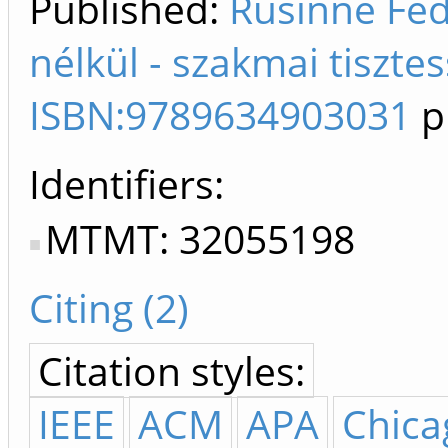
Published:
Rusinné Fed
nélkül - szakmai tisztes
ISBN:9789634903031
p
Identifiers
MTMT: 32055198
Citing (2)
Citation styles:
IEEE
ACM
APA
Chica