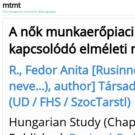
mtmt
The Hungarian Scientific Bibliography
A nők munkaerőpiaci
kapcsolódó elméleti
R., Fedor Anita [Rusinn
neve...), author] Tár
(UD / FHS / SzocTarstI)
Hungarian Study (Chapt