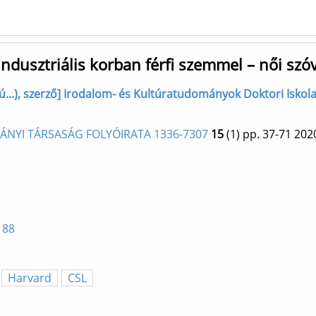
ndusztriális korban férfi szemmel – női szóv
tú...), szerző] Irodalom- és Kultúratudományok Doktori Iskola
NYI TÁRSASÁG FOLYÓIRATA 1336-7307
15
(1)
pp. 37-71
202
188
Harvard
CSL