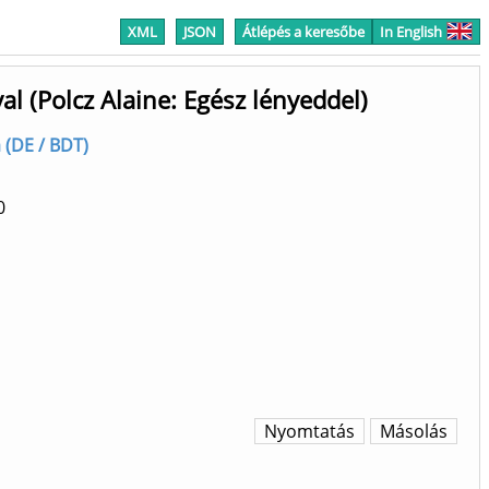
XML
JSON
Átlépés a keresőbe
In English
al (Polcz Alaine: Egész lényeddel)
 (DE / BDT)
0
Nyomtatás
Másolás