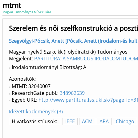
mtmt
Magyar Tudományos Művek Tára
Szerelem és női szelfkonstrukció a poszti
Szegvölgyi-Pócsik, Anett [Pócsik, Anett (Irodalom-és kul
Magyar nyelvű Szakcikk (Folyóiratcikk) Tudományos
Megjelent:
PARTITÚRA: A SAMBUCUS IRODALOMTUDOMÁ
Irodalomtudományi Bizottság: A
Azonosítók
MTMT: 32040007
ResearchGate publ.:
348962639
Egyéb URL:
http://www.partitura.fss.ukf.sk/?page_id=3
Idézett közlemények (3)
Hivatkozás stílusok:
IEEE
ACM
APA
Chicago