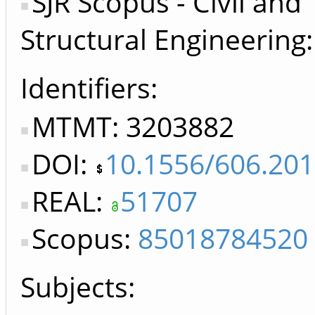
SJR Scopus - Civil and
Structural Engineering
Identifiers
MTMT: 3203882
DOI:
10.1556/606.201
REAL:
51707
Scopus:
85018784520
Subjects: