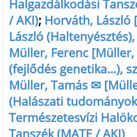
Halgazdálkodási Tans
/ AKI)
;
Horváth, László 
László (Haltenyésztés),
Müller, Ferenc [Müller,
(fejlődés genetika...), s
Müller, Tamás ✉ [Müll
(Halászati tudományok)
Természetesvízi Halöko
Tanszék (MATE / AKI)