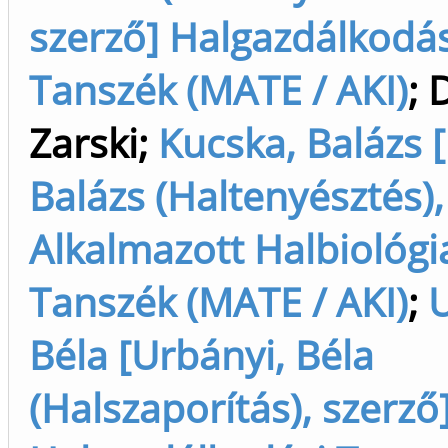
szerző] Halgazdálkodás
Tanszék (MATE / AKI)
;
D
Zarski
;
Kucska, Balázs 
Balázs (Haltenyésztés),
Alkalmazott Halbiológi
Tanszék (MATE / AKI)
;
U
Béla [Urbányi, Béla
(Halszaporítás), szerző