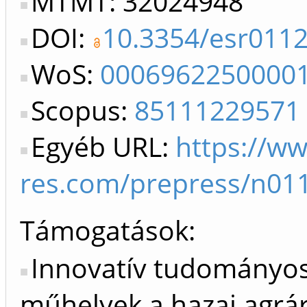
MTMT: 32024948
DOI:
10.3354/esr011
WoS:
0006962250000
Scopus:
85111229571
Egyéb URL:
https://ww
res.com/prepress/n01
Támogatások:
Innovatív tudományo
műhelyek a hazai agrá