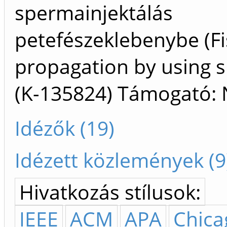
spermainjektálás
petefészeklebenybe (F
propagation by using sp
(K-135824) Támogató: 
Idézők (19)
Idézett közlemények (9
Hivatkozás stílusok:
IEEE
ACM
APA
Chica