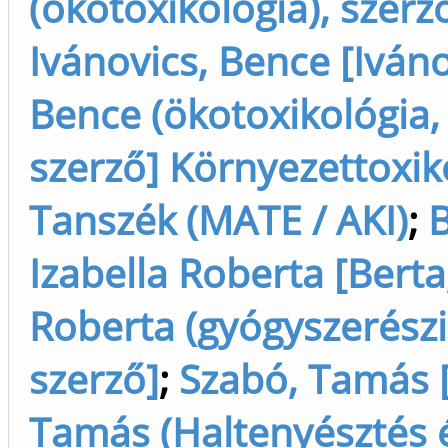
(ökotoxikológia), szerz
Ivánovics, Bence [Iváno
Bence (ökotoxikológia, t
szerző] Környezettoxik
Tanszék (MATE / AKI)
;
B
Izabella Roberta [Berta,
Roberta (gyógyszerészi
szerző]
;
Szabó, Tamás 
Tamás (Haltenyésztés és