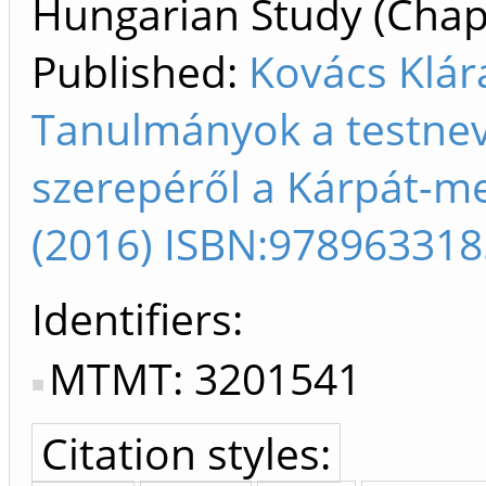
Hungarian Study (Chapt
Published:
Kovács Klár
Tanulmányok a testnev
szerepéről a Kárpát-me
(2016) ISBN:97896331
Identifiers
MTMT: 3201541
Citation styles: