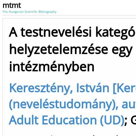
mtmt
The Hungarian Scientific Bibliography
A testnevelési kategó
helyzetelemzése egy k
intézményben
Keresztény, István [Ker
(neveléstudomány), aut
Adult Education (UD)
;
G