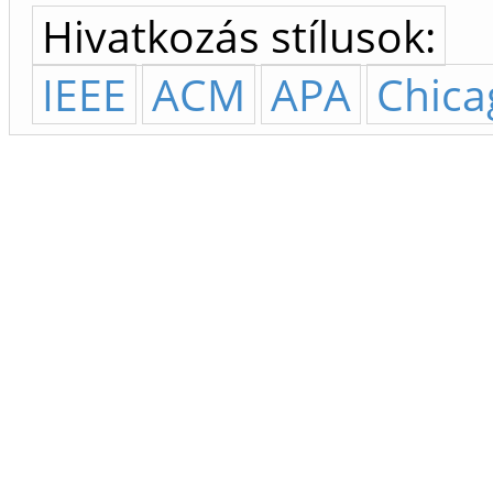
Hivatkozás stílusok:
IEEE
ACM
APA
Chica