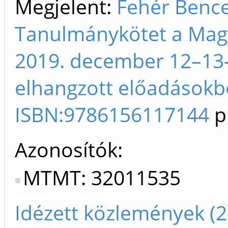
Megjelent:
Fehér Bence.
Tanulmánykötet a Magy
2019. december 12–13-
elhangzott előadásokbó
ISBN:9786156117144
p
Azonosítók
MTMT: 32011535
Idézett közlemények (2