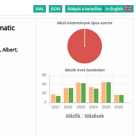
XML
JSON
Átlépés a keresőbe
In English
matic
, Albert
;
Idézők
/
Idézések