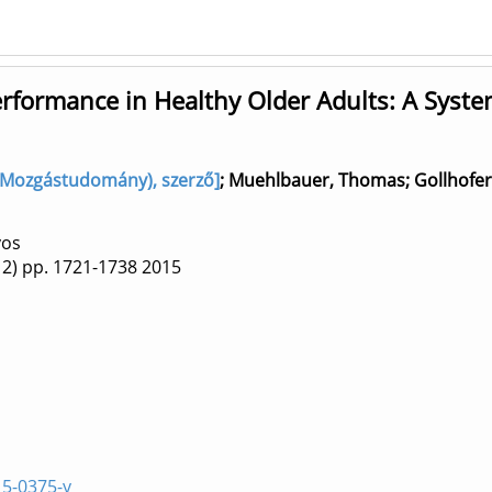
erformance in Healthy Older Adults: A Syste
 (Mozgástudomány), szerző]
;
Muehlbauer, Thomas
;
Gollhofer
yos
2)
pp. 1721-1738
2015
15-0375-y