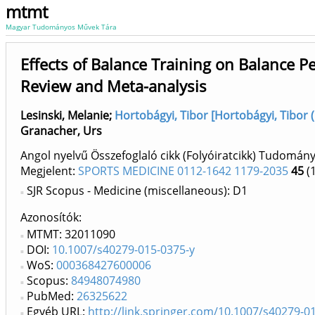
mtmt
Magyar Tudományos Művek Tára
Effects of Balance Training on Balance P
Review and Meta-analysis
Lesinski, Melanie
;
Hortobágyi, Tibor [Hortobágyi, Tibor
Granacher, Urs
Angol nyelvű Összefoglaló cikk (Folyóiratcikk) Tudomán
Megjelent:
SPORTS MEDICINE 0112-1642 1179-2035
45
(1
SJR Scopus - Medicine (miscellaneous): D1
Azonosítók
MTMT: 32011090
DOI:
10.1007/s40279-015-0375-y
WoS:
000368427600006
Scopus:
84948074980
PubMed:
26325622
Egyéb URL:
http://link.springer.com/10.1007/s40279-0