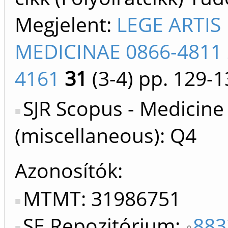
Megjelent:
LEGE ARTIS
MEDICINAE 0866-4811 
4161
31
(3-4)
pp. 129-1
SJR Scopus - Medicine
(miscellaneous): Q4
Azonosítók
MTMT: 31986751
SE Repozitórium:
883