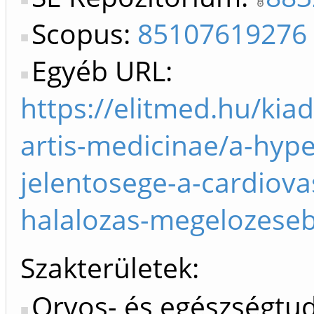
Scopus:
85107619276
Egyéb URL:
https://elitmed.hu/kia
artis-medicinae/a-hype
jelentosege-a-cardiova
halalozas-megelozese
Szakterületek:
Orvos- és egészségt