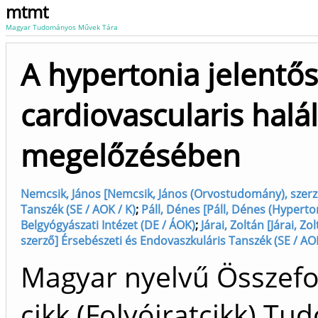
mtmt
Magyar Tudományos Művek Tára
A hypertonia jelentő
cardiovascularis halá
megelőzésében
Nemcsik, János [Nemcsik, János (Orvostudomány), szerz
Tanszék (SE / AOK / K)
;
Páll, Dénes [Páll, Dénes (Hypertoni
Belgyógyászati Intézet (DE / ÁOK)
;
Járai, Zoltán [Járai, 
szerző] Érsebészeti és Endovaszkuláris Tanszék (SE / AOK
Magyar nyelvű Összefo
cikk (Folyóiratcikk) T