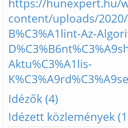
https://hunexpert.hu/
content/uploads/2020/
B%C3%A1lint-Az-Algori
D%C3%B6nt%C3%A9sho
Aktu%C3%A1lis-
K%C3%A9rd%C3%A9sei
Idézők (4)
Idézett közlemények (1