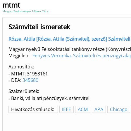
mtmt
Magyar Tudományos Művek Tára
Számviteli ismeretek
Rózsa, Attila [Rózsa, Attila (Számvitel), szerző] Számvite
Magyar nyelvű Felsőoktatási tankönyv része (Könyvrészl
Megjelent:
Fenyves Veronika. Számviteli és pénzügyi al
Azonosítók
MTMT: 31958161
DEA:
345680
Szakterületek:
Banki, vállalati pénzügyek, számvitel
Hivatkozás stílusok:
IEEE
ACM
APA
Chicago