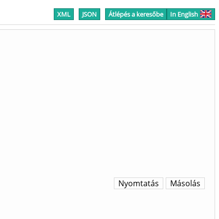
XML
JSON
Átlépés a keresőbe
In English
Nyomtatás
Másolás