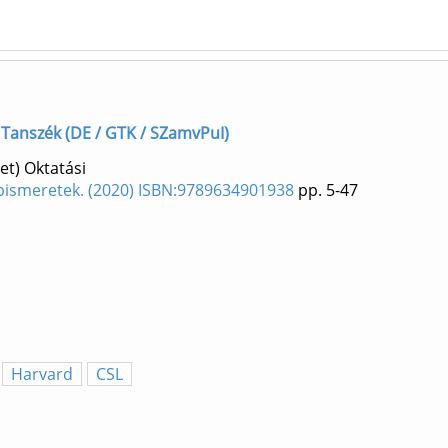
li Tanszék (DE / GTK / SZamvPuI)
et) Oktatási
apismeretek. (2020) ISBN:9789634901938
pp. 5-47
Harvard
CSL