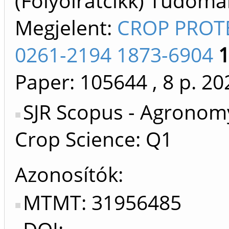
(Folyóiratcikk) Tudom
Megjelent:
CROP PROT
0261-2194 1873-6904
Paper: 105644
, 8 p.
20
SJR Scopus - Agronom
Crop Science: Q1
Azonosítók
MTMT: 31956485