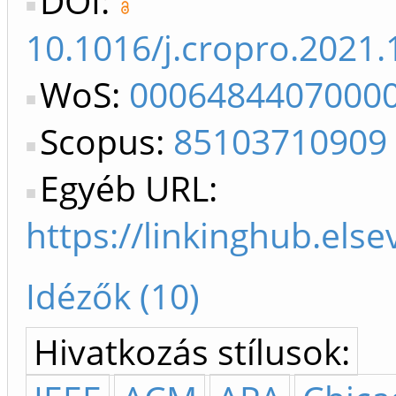
DOI:
10.1016/j.cropro.2021
WoS:
0006484407000
Scopus:
85103710909
Egyéb URL:
https://linkinghub.els
Idézők (10)
Hivatkozás stílusok: