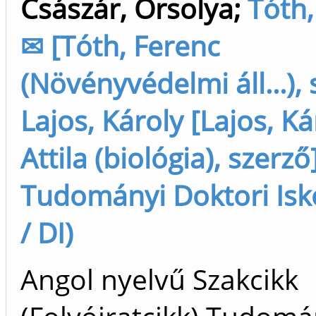
Császár, Orsolya
;
Tóth,
✉ [Tóth, Ferenc
(Növényvédelmi áll...), 
Lajos, Károly [Lajos, Ká
Attila (biológia), szerző
Tudományi Doktori Isko
/ DI)
Angol nyelvű Szakcikk