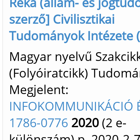
Réka (állam- és jogtudo.
szerző] Civilisztikai
Tudományok Intézete (
Magyar nyelvű Szakcik
(Folyóiratcikk) Tudom
Megjelent:
INFOKOMMUNIKÁCIÓ É
1786-0776
2020
(2 e-
különszám)
p. 2020-2-