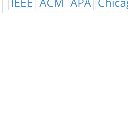
IEEE
ACM
APA
Chica