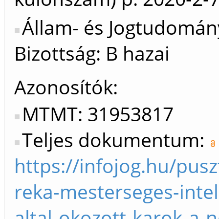
Állam- és Jogtudomán
Bizottság: B hazai
Azonosítók
MTMT: 31953817
Teljes dokumentum:
https://infojog.hu/pusz
reka-mesterseges-intel
altal-okozott-karok-a-n