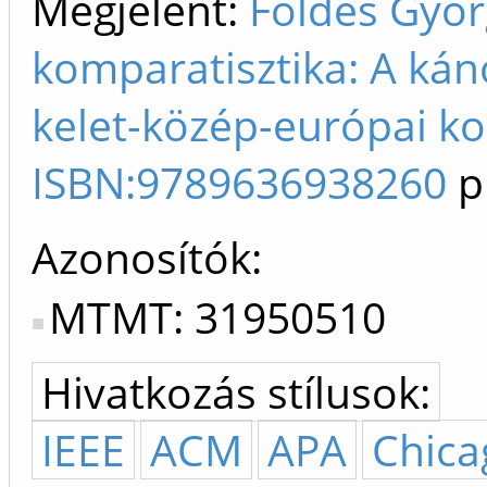
Megjelent:
Földes Györ
komparatisztika: A ká
kelet-közép-európai ko
ISBN:9789636938260
p
Azonosítók
MTMT: 31950510
Hivatkozás stílusok:
IEEE
ACM
APA
Chica