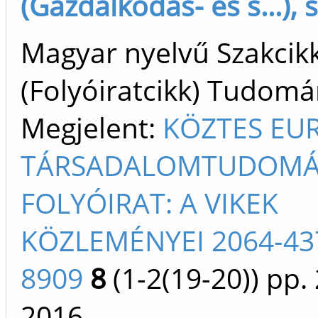
(Gazdálkodás- és s...), 
Magyar nyelvű Szakcik
(Folyóiratcikk) Tudom
Megjelent:
KÖZTES EU
TÁRSADALOMTUDOMÁ
FOLYÓIRAT: A VIKEK
KÖZLEMÉNYEI 2064-43
8909
8
(1-2(19-20))
pp. 
2016