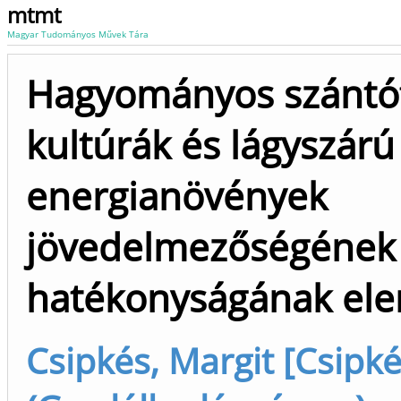
mtmt
Magyar Tudományos Művek Tára
Hagyományos szántóf
kultúrák és lágyszárú
energianövények
jövedelmezőségének
hatékonyságának el
Csipkés, Margit [Csipké