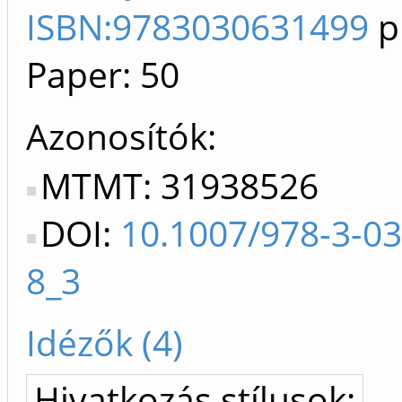
ISBN:9783030631499
p
Paper: 50
Azonosítók
MTMT: 31938526
DOI:
10.1007/978-3-0
8_3
Idézők (4)
Hivatkozás stílusok: