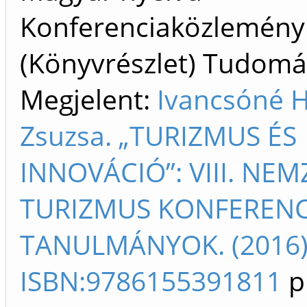
Konferenciaközlemény
(Könyvrészlet) Tudom
Megjelent:
Ivancsóné 
Zsuzsa. „TURIZMUS ÉS
INNOVÁCIÓ”: VIII. NE
TURIZMUS KONFERENCI
TANULMÁNYOK. (2016
ISBN:9786155391811
p