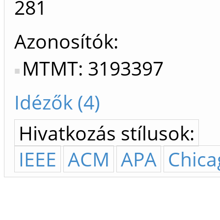
281
Azonosítók
MTMT: 3193397
Idézők (4)
Hivatkozás stílusok:
IEEE
ACM
APA
Chica