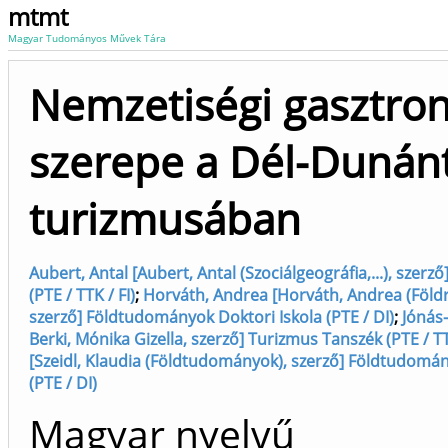
mtmt
Magyar Tudományos Művek Tára
Nemzetiségi gasztro
szerepe a Dél-Dunán
turizmusában
Aubert, Antal [Aubert, Antal (Szociálgeográfia,...), szer
(PTE / TTK / FI)
;
Horváth, Andrea [Horváth, Andrea (Földra
szerző] Földtudományok Doktori Iskola (PTE / DI)
;
Jónás-
Berki, Mónika Gizella, szerző] Turizmus Tanszék (PTE / TT
[Szeidl, Klaudia (Földtudományok), szerző] Földtudomán
(PTE / DI)
Magyar nyelvű