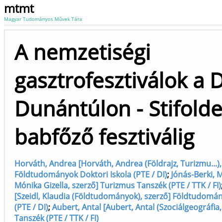
mtmt
Magyar Tudományos Művek Tára
A nemzetiségi
gasztrofesztiválok a D
Dunántúlon - Stifolde
babfőző fesztiválig
Horváth, Andrea [Horváth, Andrea (Földrajz, Turizmu...),
Földtudományok Doktori Iskola (PTE / DI)
;
Jónás-Berki, 
Mónika Gizella, szerző] Turizmus Tanszék (PTE / TTK / FI)
[Szeidl, Klaudia (Földtudományok), szerző] Földtudomán
(PTE / DI)
;
Aubert, Antal [Aubert, Antal (Szociálgeográfia,
Tanszék (PTE / TTK / FI)