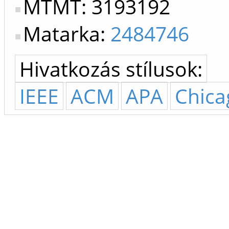
MTMT: 3193192
Matarka:
2484746
Hivatkozás stílusok:
IEEE
ACM
APA
Chica