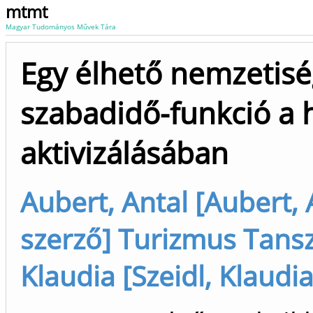
mtmt
Magyar Tudományos Művek Tára
Egy élhető nemzetiség
szabadidő-funkció a 
aktivizálásában
Aubert, Antal [Aubert, A
szerző] Turizmus Tanszé
Klaudia [Szeidl, Klaud