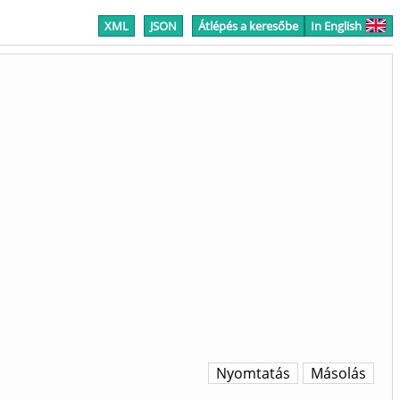
XML
JSON
Átlépés a keresőbe
In English
Nyomtatás
Másolás