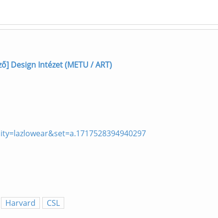
ező] Design Intézet (METU / ART)
nity=lazlowear&set=a.1717528394940297
Harvard
CSL