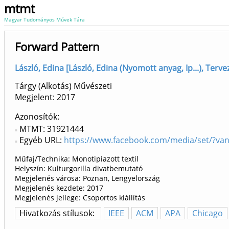
mtmt
Magyar Tudományos Művek Tára
Forward Pattern
László, Edina [László, Edina (Nyomott anyag, Ip...), Terv
Tárgy (Alkotás) Művészeti
Megjelent:
2017
Azonosítók
MTMT: 31921444
Egyéb URL:
https://www.facebook.com/media/set/?va
Műfaj/Technika: Monotipiazott textil
Helyszín: Kulturgorilla divatbemutató
Megjelenés városa: Poznan, Lengyelország
Megjelenés kezdete: 2017
Megjelenés jellege: Csoportos kiállítás
Hivatkozás stílusok:
IEEE
ACM
APA
Chicago