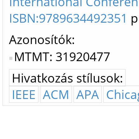
International Conferen
ISBN:9789634492351
p
Azonosítók
MTMT: 31920477
Hivatkozás stílusok:
IEEE
ACM
APA
Chica